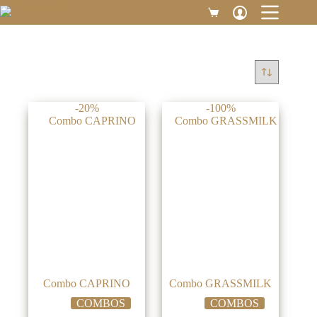
Saltar
$
0
Carro
al
de
contenido
compra
-20%
-100%
Combo CAPRINO
Combo GRASSMILK
COMBOS
COMBOS