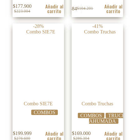
Añadir al
Añadir al
$
177.900
$
84
$
104.201
carrito
carrito
El
El
El
El
$
223.004
precio
precio
precio
precio
original
actual
original
actual
-28%
-41%
era:
es:
era:
es:
$223.004.
$177.900.
$104.201.
$84.
Combo SIE7E
Combo Truchas
COMBOS
COMBOS
TRUCHA
AHUMADA
Añadir al
Añadir al
$
199.999
$
169.000
carrito
carrito
El
El
El
El
$
276.600
$
286.304