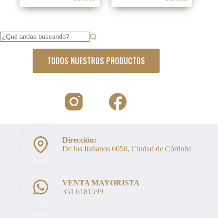
precio
precio
precio
precio
original
actual
original
actual
era:
es:
era:
es:
$276.600.
$199.999.
$286.304.
$169.000.
Sin
resultados
TODOS NUESTROS PRODUCTOS
Dirección:
De los Italianos 6050, Ciudad de Córdoba
VENTA MAYORISTA
351 6181599