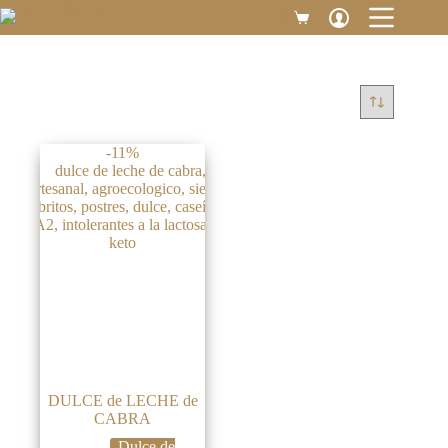
Saltar
$
0
Carro
al
de
contenido
compra
-11%
DULCE de LECHE de
CABRA
Dulce de