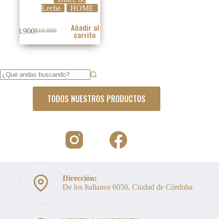
Leche
HOME
Añadir al
$
8.900
$
10.000
carrito
El
El
precio
precio
original
actual
era:
es:
$10.000.
$8.900.
Sin
resultados
TODOS NUESTROS PRODUCTOS
Dirección:
De los Italianos 6050, Ciudad de Córdoba