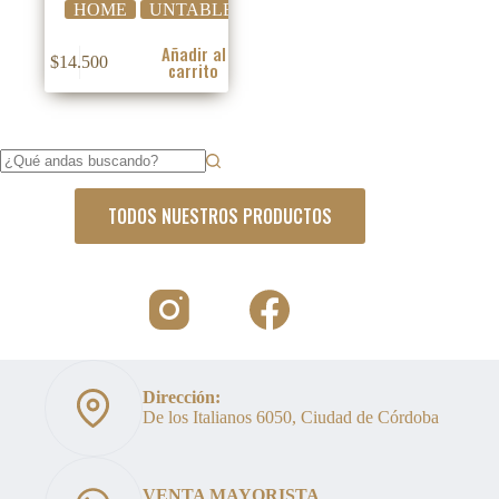
HOME
UNTABLES
Añadir al
$
14.500
carrito
Sin
resultados
TODOS NUESTROS PRODUCTOS
Dirección:
De los Italianos 6050, Ciudad de Córdoba
VENTA MAYORISTA