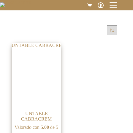
Saltar
$
0
Carro
al
de
contenido
compra
UNTABLE
CABRACREM
Valorado con
5.00
de 5