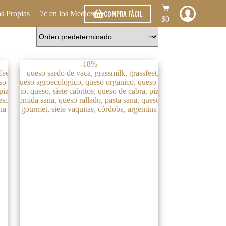
Carro
COMPRA FÁCIL
s Propias
7c en los Medios
de
$
0
compra
-18%