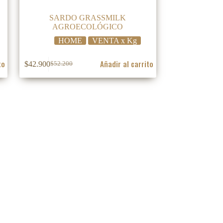
SARDO GRASSMILK
AGROECOLÓGICO
HOME
VENTA x Kg
to
Añadir al carrito
$
42.900
$
52.200
El
El
precio
precio
original
actual
era:
es:
$52.200.
$42.900.