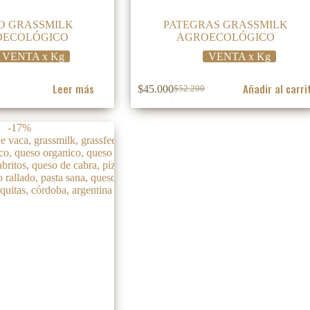
O GRASSMILK
PATEGRAS GRASSMILK
OECOLÓGICO
AGROECOLÓGICO
VENTA x Kg
VENTA x Kg
Leer más
Añadir al carri
$
45.000
$
52.200
El
El
precio
precio
original
actual
-17%
era:
es:
.
.
$52.200.
$45.000.