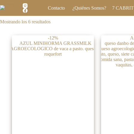
Saltar
al
Contacto
¿Quiénes Somos?
7 CABRI
contenido
Mostrando los 6 resultados
-12%
A