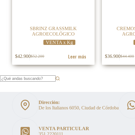
SBRINZ GRASSMILK
CREMO
AGROECOLÓGICO
AGR
VENTA x Kg
Leer más
$
42.900
$
36.900
$
52.200
$
44.400
El
El
El
El
precio
precio
precio
precio
original
actual
original
actual
era:
es:
era:
es:
$52.200.
$42.900.
$44.400
$36.900
Sin
resultados
Dirección:
De los Italianos 6050, Ciudad de Córdoba
VENTA PARTICULAR
351 2220111