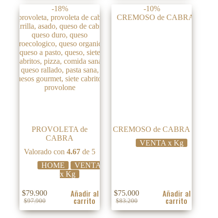
original
actual
original
actual
-18%
-10%
era:
es:
era:
es:
$96.700.
$84.900.
$96.700.
$84.900.
PROVOLETA de
CREMOSO de CABRA
CABRA
VENTA x Kg
Valorado con
4.67
de 5
HOME
VENTA
x Kg
Añadir al
Añadir al
$
79.900
$
75.000
carrito
carrito
El
El
El
El
$
97.900
$
83.200
precio
precio
precio
precio
original
actual
original
actual