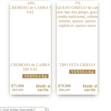
-10%
-7%
era:
es:
era:
es:
$97.900.
$79.900.
$83.200.
$75.000.
CREMOSO de CABRA
TIPO FETA GRIEGO
SIN SAL
VENTA x Kg
VENTA x Kg
Añadir al
Añadir al
$
75.000
$
79.900
carrito
carrito
El
El
El
El
$
83.200
$
86.200
precio
precio
precio
precio
original
actual
original
actual
era:
es:
era:
es:
$83.200.
$75.000.
$86.200.
$79.900.