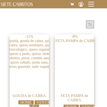
Saltar
$
0
Carro
al
de
contenido
compra
-11%
-8%
GOUDA de CABRA
FETA PAMPA de
CABRA
HOME
VENTA
x Kg
HOME
VENTA