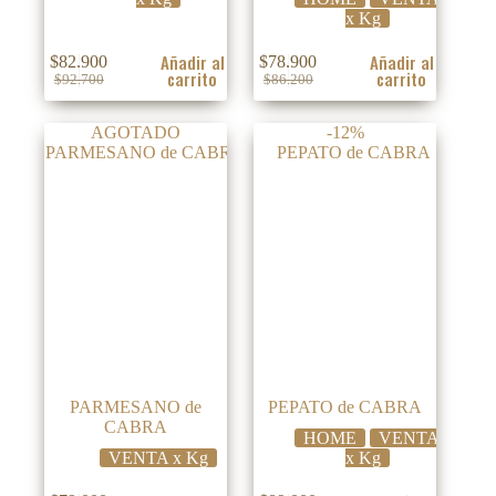
x Kg
Añadir al
Añadir al
$
82.900
$
78.900
carrito
carrito
El
El
El
El
$
92.700
$
86.200
precio
precio
precio
precio
original
actual
original
actual
AGOTADO
-12%
era:
es:
era:
es:
$92.700.
$82.900.
$86.200.
$78.900.
PARMESANO de
PEPATO de CABRA
CABRA
HOME
VENTA
VENTA x Kg
x Kg