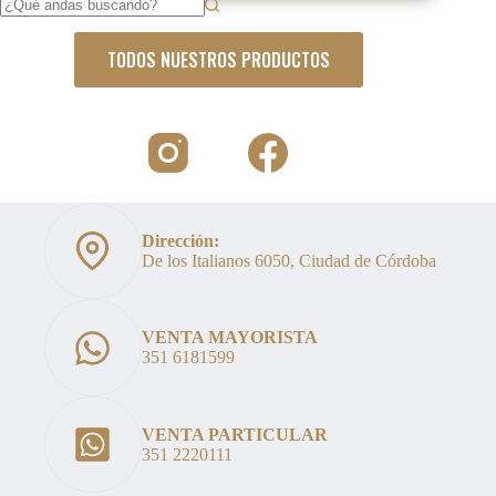
original
actual
Sin
era:
es:
resultados
$128.000.
$99.900.
TODOS NUESTROS PRODUCTOS
Dirección:
De los Italianos 6050, Ciudad de Córdoba
VENTA MAYORISTA
351 6181599
VENTA PARTICULAR
351 2220111