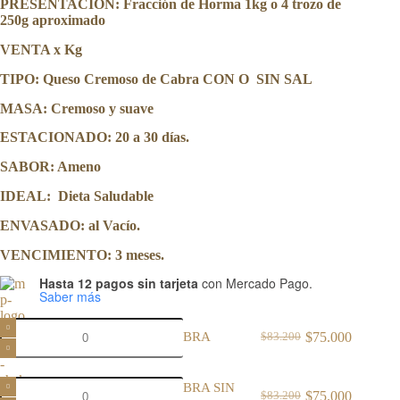
PRESENTACIÓN: Fracción de Horma 1kg o 4 trozo de
250g aproximado
VENTA x Kg
TIPO: Queso Cremoso de Cabra CON O SIN SAL
MASA: Cremoso y suave
ESTACIONADO: 20 a 30 días.
SABOR: Ameno
IDEAL: Dieta Saludable
ENVASADO: al Vacío.
VENCIMIENTO: 3 meses.
Hasta 12 pagos sin tarjeta
con Mercado Pago.
Saber más
CREMOSO
$
75.000
CREMOSO de CABRA
$
83.200
de
El
El
CABRA
precio
precio
cantidad
original
actual
CREMOSO
CREMOSO de CABRA SIN
era:
es:
$
75.000
$
83.200
de