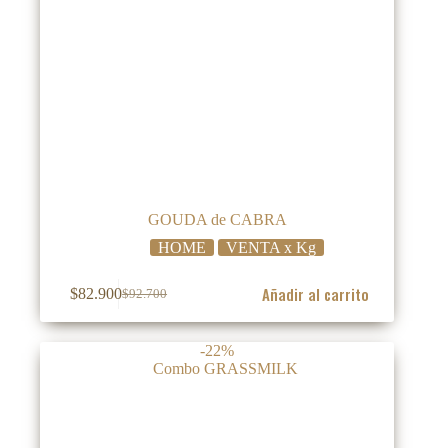
GOUDA de CABRA
HOME
VENTA x Kg
Añadir al carrito
$
82.900
$
92.700
El
El
precio
precio
original
actual
-22%
era:
es:
$92.700.
$82.900.