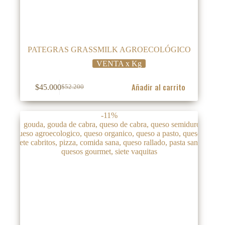
PATEGRAS GRASSMILK AGROECOLÓGICO
VENTA x Kg
Añadir al carrito
$
45.000
$
52.200
El
El
precio
precio
original
actual
-11%
era:
es:
$52.200.
$45.000.