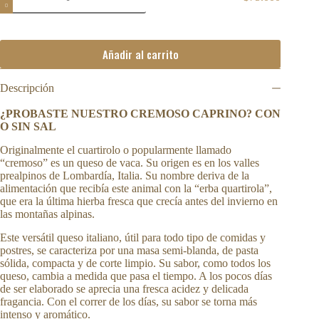
El
El
SAL
$83.200.
$75.000.
CABRA
precio
precio
SIN
original
actual
SAL
era:
es:
cantidad
Añadir al carrito
$83.200.
$75.000.
Descripción
¿PROBASTE NUESTRO CREMOSO CAPRINO? CON
O SIN SAL
Originalmente el cuartirolo o popularmente llamado
“cremoso” es un queso de vaca. Su origen es en los valles
prealpinos de Lombardía, Italia. Su nombre deriva de la
alimentación que recibía este animal con la “erba quartirola”,
que era la última hierba fresca que crecía antes del invierno en
las montañas alpinas.
Este versátil queso italiano, útil para todo tipo de comidas y
postres, se caracteriza por una masa semi-blanda, de pasta
sólida, compacta y de corte limpio. Su sabor, como todos los
queso, cambia a medida que pasa el tiempo. A los pocos días
de ser elaborado se aprecia una fresca acidez y delicada
fragancia. Con el correr de los días, su sabor se torna más
intenso y aromático.