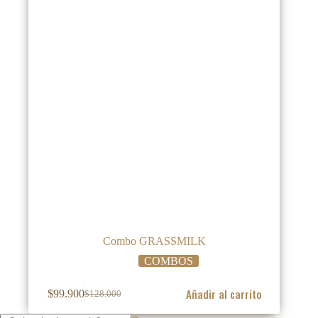
Combo GRASSMILK
COMBOS
Añadir al carrito
$
99.900
$
128.000
El
El
precio
precio